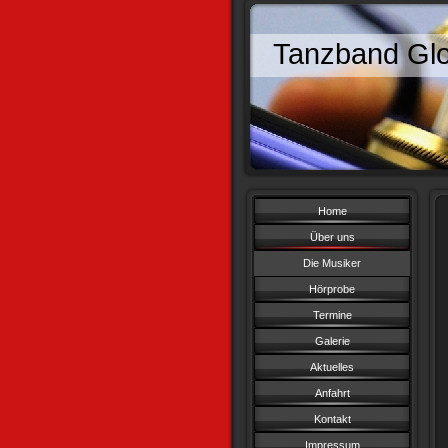
Tanzband Glo
Home
Über uns
Die Musiker
Hörprobe
Termine
Galerie
Aktuelles
Anfahrt
Kontakt
Impressum