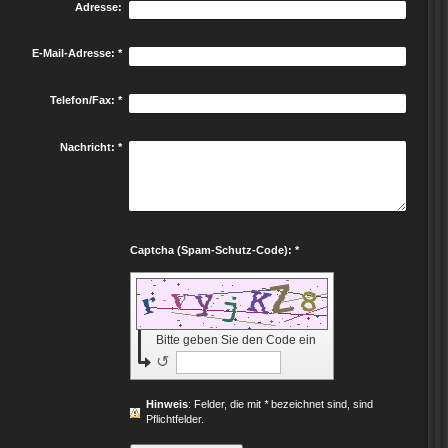
Adresse:
E-Mail-Adresse:
*
Telefon/Fax:
*
Nachricht:
*
Captcha (Spam-Schutz-Code): *
Bitte geben Sie den Code ein
↺
Hinweis
: Felder, die mit
*
bezeichnet sind, sind
Pflichtfelder.