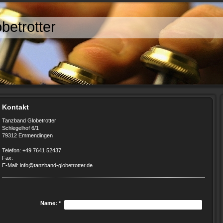
betrotter
Kontakt
Tanzband Globetrotter
Schlegelhof 6/1
79312 Emmendingen
Telefon: +49 7641 52437
Fax:
E-Mail: info@tanzband-globetrotter.de
Name:
*